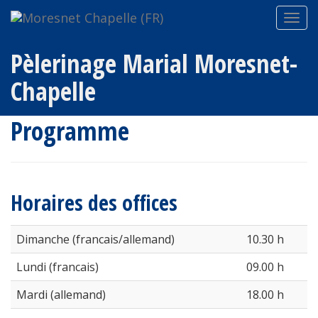
Programme
Programme annuel
Navi
ein-
Pèlerinage Marial Moresnet-
Chapelle
Programme
Horaires des offices
Dimanche (francais/allemand)
10.30 h
Lundi (francais)
09.00 h
Mardi (allemand)
18.00 h