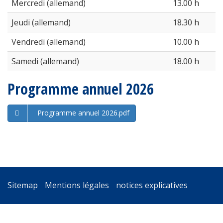
Mercredi (allemand)
13.00 h
Jeudi (allemand)
18.30 h
Vendredi (allemand)
10.00 h
Samedi (allemand)
18.00 h
Programme annuel 2026
Programme annuel 2026.pdf
Aller
Sitemap
Mentions légales
notices explicatives
au
contenu